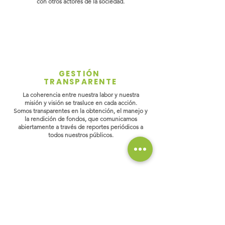
con otros actores de la sociedad.
GESTIÓN
TRANSPARENTE
La coherencia entre nuestra labor y nuestra
misión y visión se trasluce en cada acción.
Somos transparentes en la obtención, el manejo y
la rendición de fondos, que comunicamos
abiertamente a través de reportes periódicos a
todos nuestros públicos.
PROFESIONALISMO
Contamos con profesionales capacitados para
llevar a cabo eficazmente las tareas que